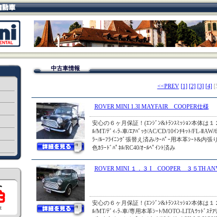
中古車情報
<<PREV
[1]
[2]
[3]
[4]
[
ROVER MINI 1.3I MAYFAIR COOPER仕様
安心の６ヶ月保証！(ｴﾝｼﾞﾝ&ﾄﾗﾝｽﾐｯｼｮﾝ本体は１２
ﾙ/MT/ﾃﾞｨ-ﾗ-車/ｴｱﾊﾞｯｸ/AC/CD/10ｲﾝﾁｷｯﾄ/FL-ⅡAW/6
ﾗｰ/ﾙｰﾌﾗｲﾆﾝｸﾞ張替え済み/ｸｰﾊﾟｰ用本革ｼｰﾄ&内張り/ﾌ
色ｶﾗｰﾄﾞﾊﾟﾈﾙ/RC40/ｵｰﾙﾍﾟｲﾝﾄ済み
ROVER MINI １．３ I COOPER ３５TH AN
安心の６ヶ月保証！(ｴﾝｼﾞﾝ&ﾄﾗﾝｽﾐｯｼｮﾝ本体は１２
t
ﾙ/MT/ﾃﾞｨ-ﾗ-車/専用本革ｼｰﾄ/MOTO-LITAｳｯﾄﾞｽﾃｱﾘﾝ