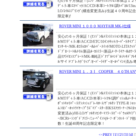
心の６ヶ月保証！(ｴﾝｼﾞﾝ&ﾄﾗﾝｽﾐｯｼｮﾝ本体は１２ヶ月
ﾃﾞｨ-ﾗ-車/ｴｱﾊﾞｯｸ/AC/CD/本革ｼｰﾄ/ｱﾙﾐ調ﾄﾊﾟﾈﾙ/13
LO/ｺｲﾙｽﾌﾟﾘﾝｸﾞ(構造変更済み)/生誕４０周年記念限
限定車)!
ROVER MINI １０００ MAYFAIR MK-Ⅰ仕様
安心の６ヶ月保証！(ｴﾝｼﾞﾝ&ﾄﾗﾝｽﾐｯｼｮﾝ本体は１２
ﾙ/MT/ﾃﾞｨ-ﾗ-車/AC/CD/ETC/10ｲﾝﾁｷｯﾄ/ｸｰﾊﾟｰSﾀｲﾌﾟ3
ｾﾝﾀｰｷｰ/MK-Ⅱｺﾗﾑｶﾊﾞｰ&ﾚﾊﾞｰｽｲｯﾁ/MOTO-LITAｳｯﾄﾞ
ﾄﾞﾌﾞﾛｰｼｰﾄ&ﾄﾘﾑ/新品ﾙｰｶｽﾐﾗｰ/新品ﾒｰﾀｰﾗｲﾅｰ&ﾛﾜｰﾗ
品ﾘｱﾗｲｾﾝｽﾌﾟﾚｰﾄ/MK-Ⅲ純正ﾄﾞｱﾌﾟﾙﾊﾝﾄﾞﾙ/ﾒｯｷﾄﾞｱﾚｷ
ﾙ/サイドﾌﾞﾚ-ｷｸﾞﾘｯﾌﾟ/ｵｰﾊﾞｰﾗｲﾀﾞｰ/ｵｰﾙﾍﾟｲﾝﾄ済み/
ROVER MINI １．３ I COOPER ４０TH ANV
安心の６ヶ月保証！(ｴﾝｼﾞﾝ&ﾄﾗﾝｽﾐｯｼｮﾝ本体は１２
ﾙ/MT/ﾃﾞｨ-ﾗ-車/AC/CD/本革ｼｰﾄ/ｱﾙﾐ調ﾀﾞｯｼｭ&ﾒｰﾀｰﾊ
ﾎﾟｯﾄｷｬﾘﾊﾟｰ/ｽﾃﾝﾒｯｼｭﾌﾞﾚ-ｷﾎｰｽ/ｳﾞｧﾙﾀﾝ TYPE-R ｼｮｯ
ﾑ/ﾉﾛｼﾞｰﾎｯﾄﾜｲﾔｰ/ﾌﾟﾗｽﾞﾏﾌﾞｰｽﾀｰ/HKSｴｱｸﾘｰﾅｰ/ｱﾙﾐﾛ
変更済み)/HI-LO/ｳﾞｧﾙﾀﾝｾﾝﾀｰﾏﾌﾗｰ/ｽﾋﾟｰﾄﾞｳｪﾙﾀｲﾌﾟﾚ
ｰ/BCRﾚｰｼﾝｸﾞﾄﾞｱﾐﾗｰ/ﾆｭｰﾍﾟｲﾝﾄ(ﾙｰﾌ･ﾎﾞﾝﾈｯﾄ･
数！生誕40周年記念限定車！
<<PREV
[1]
[2]
[3]
[4]
[