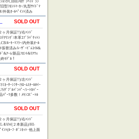
Iｼｮｯｸ/CIBIEﾊﾛｹﾞﾝﾍｯﾄﾞﾗﾝ
ﾗｰ/旧型ﾌﾛﾝﾄﾏｰｶｰ/丸型ｻｲﾄﾞﾏ
車/外装ｵｰﾙﾍﾟｲﾝﾄ済み
SOLD OUT
ﾙ
ヶ月保証!!)/右ﾊﾝﾄﾞ
ｰｽﾃｱﾘﾝｸﾞ/本革ｺﾌﾞﾗﾊﾞｹｯﾄｼ
ﾞ/LCB/ﾙｰｷｰﾏﾌﾗｰ/内外装ｵｰﾙ
ﾌｪﾙﾄ張替済み/ﾚｰｻﾞｰﾋﾞﾑｺｲﾙ&
ﾚ-ﾄﾞ&ｱｰﾑ/新品ﾌﾛﾝﾄ&ﾘｱｳｪ
ｰ最終ﾓﾃﾞﾙ！
SOLD OUT
ヶ月保証!!)/左ﾊﾝﾄﾞ
ﾐﾈｰﾀｰｼﾌﾀｰ/ｸﾛｰﾑｽﾁｰﾙﾎｲｰ
/USﾀﾞﾌﾞﾙﾊﾞﾝﾊﾟｰ/ｼｰﾄｶﾊﾞｰ
！新品ﾊﾟｰﾂ多数！ﾒｷｼｺﾋﾞｰﾄﾙ
SOLD OUT
ヶ月保証!!)/右ﾊﾝﾄﾞ
ﾄ/FL-ⅡAW(２本新品)/HI-
ｰﾍﾟｲﾝﾄ(ﾙｰﾌ･ﾎﾞﾝﾈｯﾄ･他上面