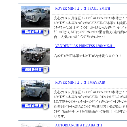
ROVER MINI １．３ I PAUL-SMITH
安心の６ヶ月保証！(ｴﾝｼﾞﾝ&ﾄﾗﾝｽﾐｯｼｮﾝ本体は１２
ﾙ/MT/ﾃﾞｨ-ﾗ-車/ｴｱﾊﾞｯｸ/AC/CS/CD-C/本革ｼｰﾄ/純正A
ﾝﾀｰﾏﾌﾗｰ/5.5J-ｵ-ﾊﾞ-ﾌｪﾝﾀﾞ-/ﾙｰｶｽﾐﾗｰ/ﾒｯｷﾜｲﾊﾟ-/ﾎﾞﾃﾞ
ﾀﾞｰ/ATからMTにｴﾝｼﾞﾝ&ﾐｯｼｮﾝ乗せ換え(走行約4.
台！人気のｵｰﾙﾄﾞ ｲﾝｸﾞﾘｯｯｼｭ ﾎﾜｲﾄ！
VANDENPLAS PRINCESS 1300 MK-Ⅱ
右ﾊﾝﾄﾞﾙ/MT/本革ｼｰﾄ/ﾊｲﾄﾞﾛ/内外装ＧＯＯＤ！
ROVER MINI １．３ I MAYFAIR
安心の６ヶ月保証！(ｴﾝｼﾞﾝ&ﾄﾗﾝｽﾐｯｼｮﾝ本体は１２
ﾙ/MT/ﾃﾞｨ-ﾗ-車/ｴｱﾊﾞｯｸ/AC/CD/10ｲﾝﾁｷｯﾄ/FL-2 AW/
LO/TTRﾁﾀﾝｾﾝﾀｰﾏﾌﾗｰ/ﾚｰｼﾝｸﾞﾄﾞｱﾐﾗｰ/ｶｰﾍﾟｯﾄｸﾘ
丸型ｻｲﾄﾞﾏｰｶｰ/新品ﾌﾛﾝﾄｸﾞﾘﾙ/新品ﾌﾛﾝﾄ&ﾘｱ&ｸｫ-ﾀ-ｶ
ﾜｲﾊﾟ-/新品ﾍｯﾄﾞﾗｲﾄﾘﾑ/他新品ﾊﾟｰﾂ多数！Ｈ16
ります。
AUTOBIANCHI A112 ABARTH