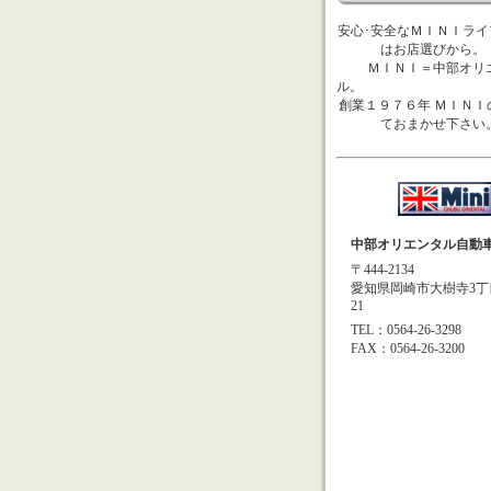
安心･安全なＭＩＮＩライ
はお店選びか
ＭＩＮＩ＝中部オリ
ル
創業１９７６年 ＭＩＮＩ
ておまかせ下さ
中部オリエンタル自動車
〒444-2134
愛知県岡崎市大樹寺3丁
21
TEL：0564-26-3298
FAX：0564-26-3200