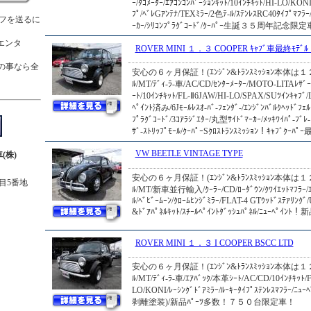
ｰ/ﾀｺﾒｰﾀｰ/ｴｱｺﾝｺﾝﾊﾞｰｼｮﾝｷｯﾄ/10ｲﾝﾁｷｯﾄ/HI-LO/KON
ﾌﾟ/ﾍﾞﾚGｱﾝﾃﾅ/TEXﾐﾗｰ/2色ﾃ-ﾙ/ｽﾃﾝﾚｽRC40ﾀｲﾌﾟﾏﾌ
フを送るに
ｰｶｰ/ｼﾘｺﾝﾌﾟﾗｸﾞｺｰﾄﾞ/ｸｰﾊﾟｰ生誕３５周年記念限定
ら。
エンタ
ROVER MINI １．３ COOPER ｷｬﾌﾞ車最終ﾓﾃﾞ
。
の事なら全
安心の６ヶ月保証！(ｴﾝｼﾞﾝ&ﾄﾗﾝｽﾐｯｼｮﾝ本体は１２
い。
ﾙ/MT/ﾃﾞｨ-ﾗ-車/AC/CD/ｾﾝﾀｰﾒｰﾀｰ/MOTO-LITAﾚｻﾞ
ｰﾄ/10ｲﾝﾁｷｯﾄ/FL-Ⅱ6JAW/HI-LO/SPAX/SUﾂｲﾝｷｬﾌ
ﾍﾟｲﾝﾄ済み/6Jﾓｰﾙﾚｽｵ-ﾊﾞ-ﾌｪﾝﾀﾞ-/ｴﾝｼﾞﾝﾊﾞﾙｸﾍｯﾄﾞ
ﾌﾟﾗｸﾞｺｰﾄﾞ/3ｺｱﾗｼﾞｴﾀｰ/丸型ｻｲﾄﾞﾏｰｶｰ/ﾒｯｷﾜｲﾊﾟ-ﾌﾞ
ｻﾞ-ｽﾄﾘｯﾌﾟﾓｰﾙ/ｸｰﾊﾟｰSｸﾛｽﾄﾗﾝｽﾐｯｼｮﾝ！ｷｬﾌﾞｸｰﾊﾟ
VW BEETLE VINTAGE TYPE
(株)
安心の６ヶ月保証！(ｴﾝｼﾞﾝ&ﾄﾗﾝｽﾐｯｼｮﾝ本体は１２
目5番地
ﾙ/MT/新車並行輸入/ｸｰﾗｰ/CD/ﾛｰﾀﾞｳﾝ/ｸﾜｲｴｯﾄﾏﾌﾗｰ/ｴﾘ
ﾙ/ﾍﾞﾋﾞｰﾑｰﾝ/ｸﾛｰﾑﾋﾝｼﾞﾐﾗｰ/FLAT-4 GTｳｯﾄﾞｽﾃｱﾘﾝｸﾞ
&ﾄﾞｱﾊﾟﾈﾙｷｯﾄ/ｽﾁｰﾙﾍﾟｲﾝﾄﾀﾞｯｼｭﾊﾟﾈﾙ/ﾆｭｰﾍﾟｲﾝﾄ
ROVER MINI １．３ I COOPER BSCC LTD
安心の６ヶ月保証！(ｴﾝｼﾞﾝ&ﾄﾗﾝｽﾐｯｼｮﾝ本体は１２
ﾙ/MT/ﾃﾞｨ-ﾗ-車/ｴｱﾊﾞｯｸ/本革ｼｰﾄ/AC/CD/10ｲﾝﾁｷｯ
LO/KONI/ﾚｰｼﾝｸﾞﾄﾞｱﾐﾗｰ/ﾙｰｷｰﾀｲﾌﾟｽﾃﾝﾚｽﾏﾌﾗｰ/ﾆｭ
剥離塗装)/新品ﾊﾟｰﾂ多数！７５０台限定車！