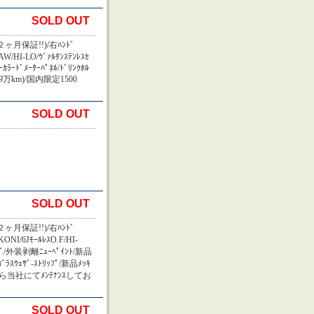
SOLD OUT
ヶ月保証!!)/右ﾊﾝﾄﾞ
W/HI-LO/ｳﾞｧﾙﾀﾝｽﾃﾝﾚｽｾ
ｨｰｶﾗｰﾄﾞﾒｰﾀｰﾊﾟﾈﾙ/ﾄﾞﾘﾝｸﾎﾙ
9万km)/国内限定1500
SOLD OUT
SOLD OUT
ヶ月保証!!)/右ﾊﾝﾄﾞ
KONI/6JﾓｰﾙﾚｽO.F/HI-
ｰﾆﾝｸﾞ/外装剥離ﾆｭｰﾍﾟｲﾝﾄ/新品
ﾞﾗｽｳｪｻﾞ-ｽﾄﾘｯﾌﾟ/新品ﾒｯｷ
年から当社にてﾒﾝﾃﾅﾝｽしてお
SOLD OUT