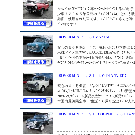
左ﾊﾝﾄﾞﾙ/５MT/ﾃﾞｨ-ﾗ-車/ｸｰﾗｰ/ｵｰﾙﾍﾟｲﾝﾄ済み/
少車！２００５年公開の『ﾒｿﾞﾝﾄﾞﾋﾐｺ』とい
撮影に使用された車です。ｵﾀﾞｷﾞﾘｼﾞｮｰさん
ﾋﾞｱﾝｷです！
ROVER MINI １．３ I MAYFAIR
安心の６ヶ月保証！(ｴﾝｼﾞﾝ&ﾄﾗﾝｽﾐｯｼｮﾝ本体は１２
ﾙ/AT/ﾃﾞｨ-ﾗ-車/ｴｱﾊﾞｯｸ/AC/CD/13inAW/ﾎﾟｰﾀﾌﾞﾙﾅﾋ
用ﾎﾞﾃﾞｨｰ同色本革ｼｰﾄ&内張り/MK-Ⅰﾌﾛﾝﾄｸﾞﾘﾙ&ﾃ-ﾙﾗﾝﾌ
ﾀｲﾌﾟｽﾃﾝﾚｽｾﾝﾀｰﾏﾌﾗｰ/ﾚｰｼﾝｸﾞﾄﾞｱﾐﾗｰ/ETC/色替えｵ
ROVER MINI １．３ I ４０TH ANV-LTD
安心の６ヶ月保証！/右ﾊﾝﾄﾞﾙ/MT/ﾃﾞｨ-ﾗ-車/ｴｱﾊﾞｯｸ/
ﾙ/10ｲﾝﾁｷｯﾄ/HI-LO/ﾙｰｷｰﾀｲﾌﾟｽﾃﾝﾚｽｾﾝﾀｰﾏﾌﾗｰ/新品
ﾌﾛﾝﾄ&ﾘｱｶﾞﾗｽﾓｰﾙ/新品丸型ｻｲﾄﾞﾏｰｶｰ/新品ｳｯﾄﾞｼﾌﾄﾉﾌ
本国内最終限定車！/生誕４０周年記念ﾓﾃﾞﾙ/人気のｵｰﾙﾄ
ROVER MINI １．３ I COOPER ４０TH ANV