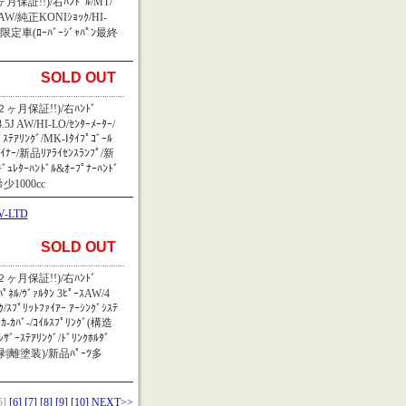
保証!!)/右ﾊﾝﾄﾞﾙ/MT/
inAW/純正KONIｼｮｯｸ/HI-
定車(ﾛｰﾊﾞｰｼﾞｬﾊﾟﾝ最終
SOLD OUT
ヶ月保証!!)/右ﾊﾝﾄﾞ
.5J AW/HI-LO/ｾﾝﾀｰﾒｰﾀｰ/
ｽﾃｱﾘﾝｸﾞ/MK-Ⅰﾀｲﾌﾟｺﾞｰﾙ
ｲﾅｰ/新品ﾘｱﾗｲｾﾝｽﾗﾝﾌﾟ/新
ﾞｭﾚﾀｰﾊﾝﾄﾞﾙ&ｵｰﾌﾟﾅｰﾊﾝﾄﾞ
希少1000cc
-LTD
SOLD OUT
ヶ月保証!!)/右ﾊﾝﾄﾞ
ﾟﾈﾙ/ｳﾞｧﾙﾀﾝ 3ﾋﾟｰｽAW/4
ｸ/ｽﾌﾟﾘｯﾄﾌｧｲｱｰ ｱｰｼﾝｸﾞｼｽﾃ
ｯｶ-ｶﾊﾞ-/ｺｲﾙｽﾌﾟﾘﾝｸﾞ(構造
ｻﾞｰｽﾃｱﾘﾝｸﾞ/ﾄﾞﾘﾝｸﾎﾙﾀﾞ
ﾄﾞｱ他剥離塗装)/新品ﾊﾟｰﾂ多
5]
[6]
[7]
[8]
[9]
[10]
NEXT>>