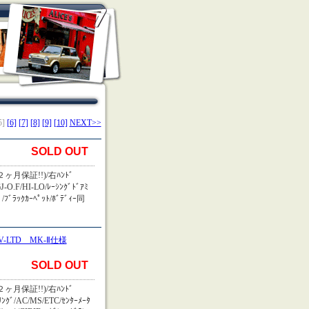
5]
[6]
[7]
[8]
[9]
[10]
NEXT>>
SOLD OUT
ヶ月保証!!)/右ﾊﾝﾄﾞ
J-O.F/HI-LO/ﾚｰｼﾝｸﾞﾄﾞｱﾐ
ﾞﾗｯｸｶｰﾍﾟｯﾄ/ﾎﾞﾃﾞｨｰ同
V-LTD MK-Ⅱ仕様
SOLD OUT
ヶ月保証!!)/右ﾊﾝﾄﾞ
ｸﾞ/AC/MS/ETC/ｾﾝﾀｰﾒｰﾀ