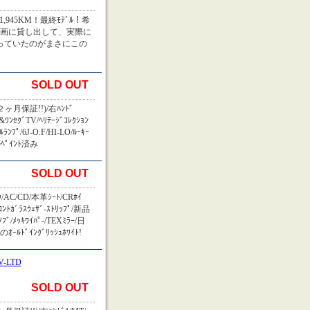
走行41,945KM！最終ﾓﾃﾞﾙ！希
う映画に貸し出して、実際に
が乗っていたのがまさにこの
SOLD OUT
ヶ月保証!!)/右ﾊﾝﾄﾞ
ﾞ&ﾜﾝｾｸﾞTV/ﾍﾘﾃｰｼﾞｺﾚｸｼｮﾝ
ﾟ/6J-O.F/HI-LO/ﾙｰｷｰ
ｰﾙﾍﾟｲﾝﾄ済み
SOLD OUT
AC/CD/本革ｼｰﾄ/CRﾎｲ
ﾌﾛﾝﾄｶﾞﾗｽｳｪｻﾞ-ｽﾄﾘｯﾌﾟ/新品
ﾞ/ﾒｯｷﾜｲﾊﾟ-/TEXﾐﾗｰ/日
ﾞｲﾝｸﾞﾘｯｼｭﾎﾜｲﾄ!
-LTD
SOLD OUT