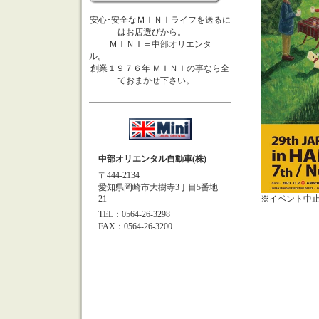
安心･安全なＭＩＮＩライフを送るに
はお店選びから。
ＭＩＮＩ＝中部オリエンタ
ル。
創業１９７６年 ＭＩＮＩの事なら全
ておまかせ下さい。
中部オリエンタル自動車(株)
〒444-2134
愛知県岡崎市大樹寺3丁目5番地
21
※イベント中
TEL：0564-26-3298
FAX：0564-26-3200