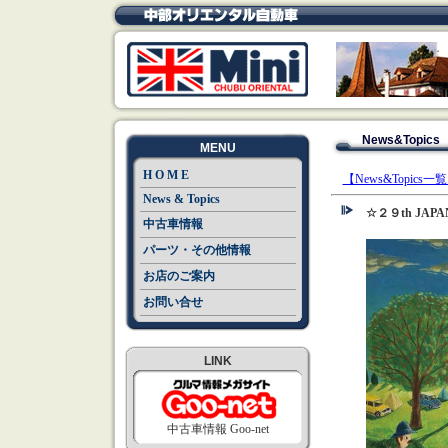
News&Topics
MENU
H O M E
【News&Topics一
News & Topics
☆２９th JAP
中古車情報
パーツ・その他情報
お店のご案内
お問い合せ
LINK
中古車情報 Goo-net