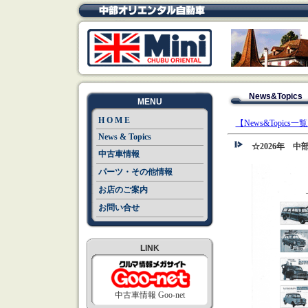
News&Topics
MENU
H O M E
【News&Topics一
News & Topics
☆2026年 中部ｵﾘｴ
中古車情報
パーツ・その他情報
お店のご案内
お問い合せ
LINK
中古車情報 Goo-net