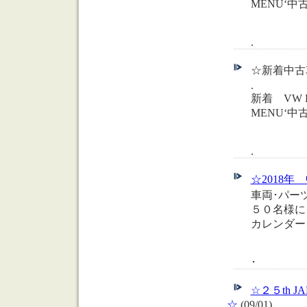
MENU‘
.
☆新着中古車
.
新着 VW 
MENU‘
.
☆2018年 中部
車両･パー
５０名様に
カレンダー
･
☆２５th J
☆
(09/01)