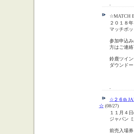
.
☆MATCH B
２０１８年
マッチボッ
参加申込み
方はご連絡
鈴鹿ツインサーキ
ダウンドー
.
☆２６th J
☆
(08/27)
１１月４日
ジャパン 
前売入場券 