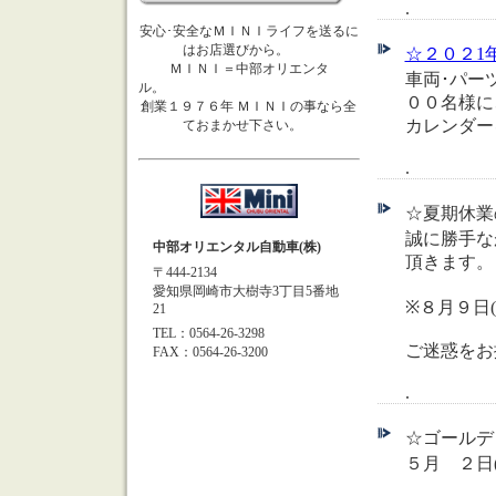
.
安心･安全なＭＩＮＩライフを送るに
はお店選びから。
☆２０２1年 中
ＭＩＮＩ＝中部オリエンタ
車両･パー
ル。
００名様に
創業１９７６年 ＭＩＮＩの事なら全
カレンダー
ておまかせ下さい。
.
☆夏期休業の
誠に勝手な
中部オリエンタル自動車(株)
頂きます。
〒444-2134
愛知県岡崎市大樹寺3丁目5番地
※８月９日
21
TEL：0564-26-3298
ご迷惑をお
FAX：0564-26-3200
.
☆ゴールデン
５月 ２日
※サー