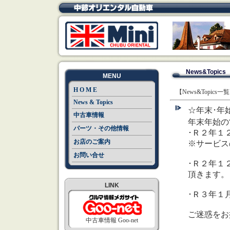
News&Topics
MENU
H O M E
【News&Topics一
News & Topics
☆年末･年始
中古車情報
年末年始の
パーツ・その他情報
･Ｒ２年１
お店のご案内
※サービス
お問い合せ
･Ｒ２年１
頂きます。
LINK
･Ｒ３年１
ご迷惑をお
中古車情報 Goo-net