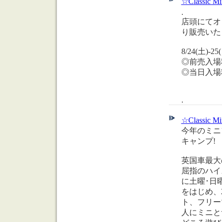
☆Classic 
.
店頭にてオリ
り販売いた
8/24(土)
◎前売入場料：
◎当日入場料：
.
☆Classic Mi
今年のミニ
キャンプ!
英国車最大
屈指のハイ
に土曜･日
をはじめ、
ト、フリー
人にミニと