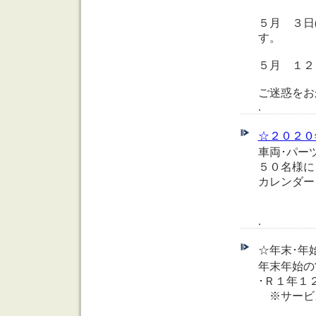
５月 ３日
す。
５月 １２
ご迷惑をお
.
☆２０２０年 中
車両･パー
５０名様に
カレンダー
.
☆年末･年始
年末年始の
･Ｒ１年１
※サービ