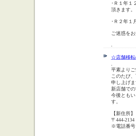
･Ｒ１年１
頂きます。
･Ｒ２年１
ご迷惑をお
.
☆店舗移転
.
平素よりご
このたび、
申し上げま
新店舗での
今後ともい
す。
【新住所】
〒444-2
※電話番号