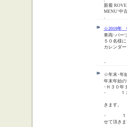
新着 ROVE
MENU‘
.
☆2019年 中部
車両･パー
５０名様に
カレンダー
･
☆年末･年始
年末年始の
･Ｈ３０年
･ １２月
午後か
きます。
･ １２月
せて頂きま